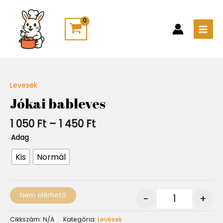
Skip
Main
to
Men
content
Ártartomány:
Levesek
Quantity
1
Jókai bableves
050 Ft
-
1 050
Ft
–
1 450
Ft
1
450 Ft
Adag
Kis
Normál
Nem elérhető
-
+
Cikkszám:
N/A
Kategória:
Levesek