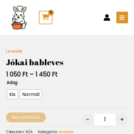
Skip
Main
to
Men
content
Ártartomány:
Levesek
Quantity
1
Jókai bableves
050 Ft
-
1 050
Ft
–
1 450
Ft
1
450 Ft
Adag
Kis
Normál
Nem elérhető
-
+
Cikkszám:
N/A
Kategória:
Levesek