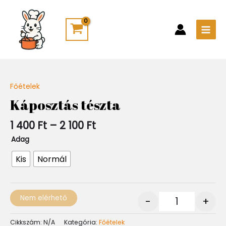
Skip
Main
to
Men
content
Ártartomány:
Főételek
Quantity
1
Káposztás tészta
400 Ft
-
1 400
Ft
–
2 100
Ft
2
100 Ft
Adag
Kis
Normál
Nem elérhető
-
+
Cikkszám:
N/A
Kategória:
Főételek