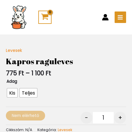
Skip
Main
to
Men
content
Ártartomány:
Levesek
Quantity
775 Ft
Kapros raguleves
-
1
775
Ft
–
1 100
Ft
100 Ft
Adag
Kis
Teljes
Nem elérhető
-
+
Cikkszám:
N/A
Kategória:
Levesek