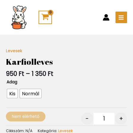
Skip
Main
to
Men
content
Ártartomány:
Levesek
Quantity
950 Ft
Karfiolleves
-
1
950
Ft
–
1 350
Ft
350 Ft
Adag
Kis
Normál
Nem elérhető
-
+
Cikkszám:
N/A
Kategória:
Levesek