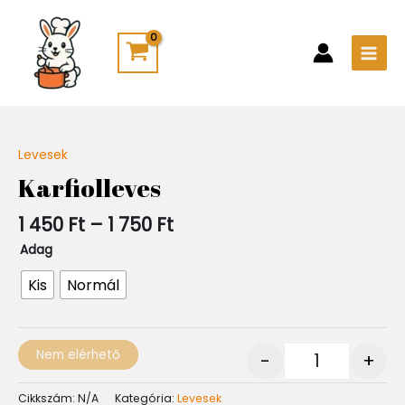
Skip
Main
to
Men
content
Ártartomány:
Levesek
Quantity
1
Karfiolleves
450 Ft
-
1 450
Ft
–
1 750
Ft
1
750 Ft
Adag
Kis
Normál
Nem elérhető
-
+
Cikkszám:
N/A
Kategória:
Levesek