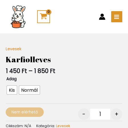
Skip
Main
to
Men
content
Ártartomány:
Levesek
Quantity
1
Karfiolleves
450 Ft
-
1 450
Ft
–
1 850
Ft
1
850 Ft
Adag
Kis
Normál
Nem elérhető
-
+
Cikkszám:
N/A
Kategória:
Levesek