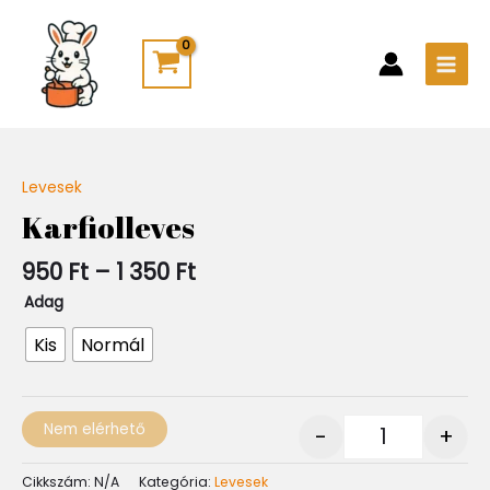
Skip
Main
to
Men
content
Ártartomány:
Levesek
Quantity
950 Ft
Karfiolleves
-
1
950
Ft
–
1 350
Ft
350 Ft
Adag
Kis
Normál
Nem elérhető
-
+
Cikkszám:
N/A
Kategória:
Levesek