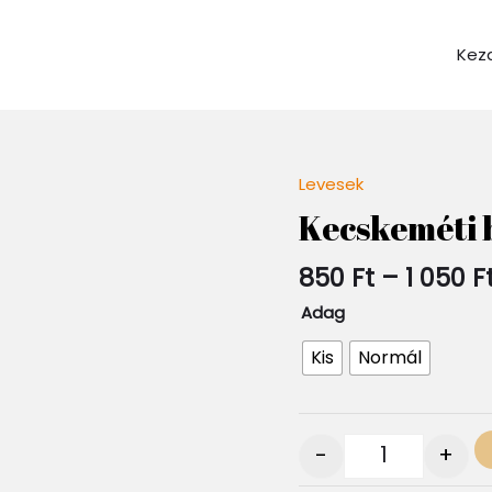
Kez
Levesek
Quantity
Kecskeméti 
850
Ft
–
1 050
F
Adag
Kis
Normál
-
+