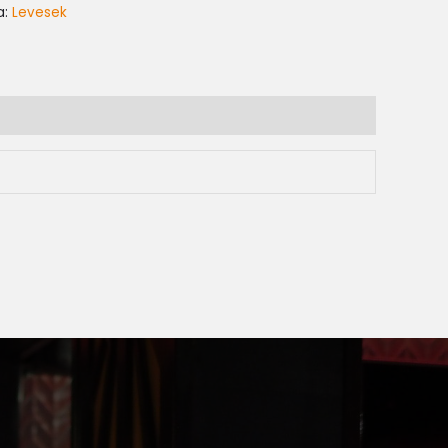
a:
Levesek