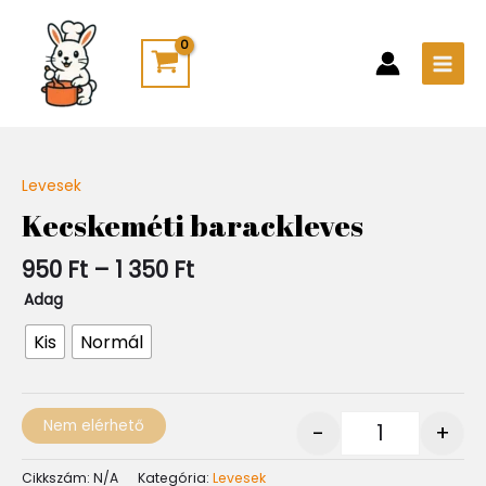
Skip
Main
to
Men
content
Ártartomány:
Levesek
Quantity
950 Ft
Kecskeméti barackleves
-
1
950
Ft
–
1 350
Ft
350 Ft
Adag
Kis
Normál
Nem elérhető
-
+
Cikkszám:
N/A
Kategória:
Levesek