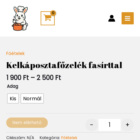
Skip
Main
to
Men
content
Ártartomány:
Főételek
Quantity
1
Kelkáposztafőzelék fasírttal
900 Ft
-
1 900
Ft
–
2 500
Ft
2
500 Ft
Adag
Kis
Normál
Nem elérhető
-
+
Cikkszám:
N/A
Kategória:
Főételek