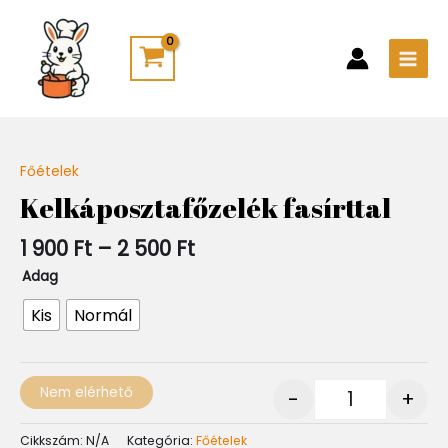
Skip
Main
to
Men
content
Ártartomány:
Főételek
Quantity
1
Kelkáposztafőzelék fasírttal
900 Ft
-
1 900
Ft
–
2 500
Ft
2
500 Ft
Adag
Kis
Normál
Nem elérhető
-
+
Cikkszám:
N/A
Kategória:
Főételek