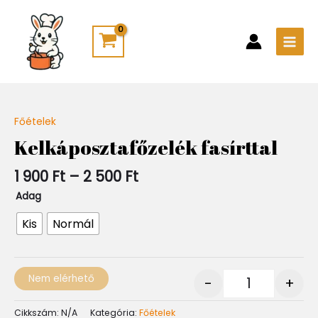
Skip
Main
to
Men
content
Ártartomány:
Főételek
Quantity
1
Kelkáposztafőzelék fasírttal
900 Ft
-
1 900
Ft
–
2 500
Ft
2
500 Ft
Adag
Kis
Normál
Nem elérhető
-
+
Cikkszám:
N/A
Kategória:
Főételek