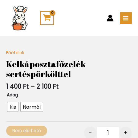
Skip
Main
to
Men
content
Ártartomány:
Főételek
Quantity
1
Kelkáposztafőzelék
400 Ft
sertéspörkölttel
-
2
100 Ft
1 400
Ft
–
2 100
Ft
Adag
Kis
Normál
Nem elérhető
-
+