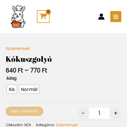
Skip
Main
to
Men
content
Ártartomány:
Sütemények
Quantity
640 Ft
Kókuszgolyó
-
770 Ft
640
Ft
–
770
Ft
Adag
Kis
Normál
Nem elérhető
-
+
Cikkszám:
N/A
Kategória:
Sütemények