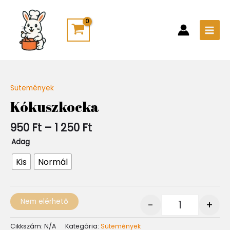
Skip
Main
to
Men
content
Ártartomány:
Sütemények
Quantity
950 Ft
Kókuszkocka
-
1
950
Ft
–
1 250
Ft
250 Ft
Adag
Kis
Normál
Nem elérhető
-
+
Cikkszám:
N/A
Kategória:
Sütemények