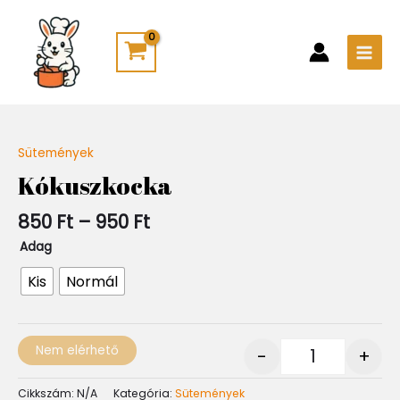
Skip
Main
to
Men
content
Ártartomány:
Sütemények
Quantity
850 Ft
Kókuszkocka
-
950 Ft
850
Ft
–
950
Ft
Adag
Kis
Normál
Nem elérhető
-
+
Cikkszám:
N/A
Kategória:
Sütemények