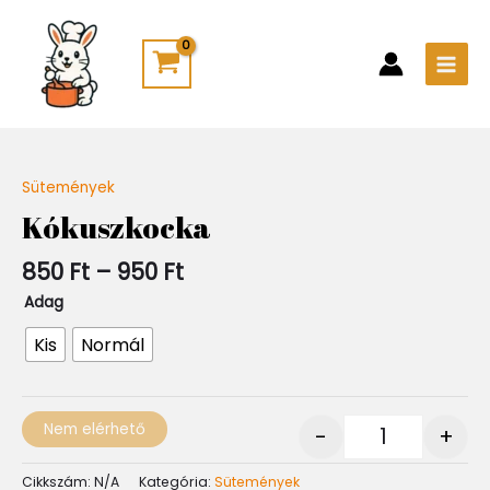
Skip
Main
to
Men
content
Ártartomány:
Sütemények
Quantity
850 Ft
Kókuszkocka
-
950 Ft
850
Ft
–
950
Ft
Adag
Kis
Normál
Nem elérhető
-
+
Cikkszám:
N/A
Kategória:
Sütemények