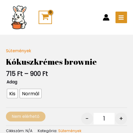
Skip
Main
to
Men
content
Ártartomány:
Sütemények
Quantity
715 Ft
Kókuszkrémes brownie
-
900 Ft
715
Ft
–
900
Ft
Adag
Kis
Normál
Nem elérhető
-
+
Cikkszám:
N/A
Kategória:
Sütemények