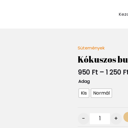
Kez
Sütemények
Quantity
Kókuszos b
950
Ft
–
1 250
F
Adag
Kis
Normál
-
+