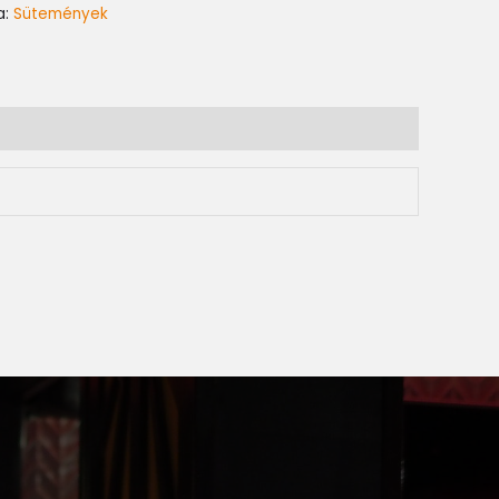
a:
Sütemények