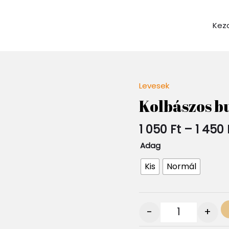
Kez
Levesek
Quantity
Kolbászos b
1 050
Ft
–
1 450
Adag
Kis
Normál
-
+