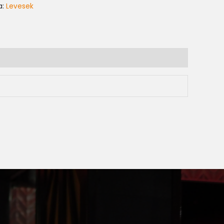
a:
Levesek