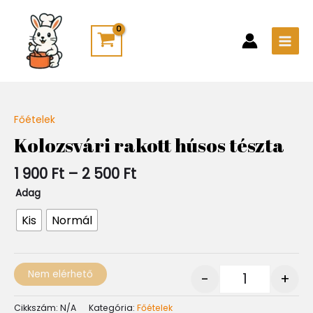
Skip
Main
to
Men
content
Ártartomány:
Főételek
Quantity
1
Kolozsvári rakott húsos tészta
900 Ft
-
1 900
Ft
–
2 500
Ft
2
500 Ft
Adag
Kis
Normál
Nem elérhető
-
+
Cikkszám:
N/A
Kategória:
Főételek