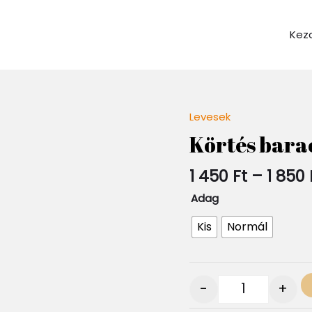
Kez
Levesek
Quantity
Körtés bara
1 450
Ft
–
1 850
Adag
Kis
Normál
-
+