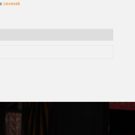
a:
Levesek