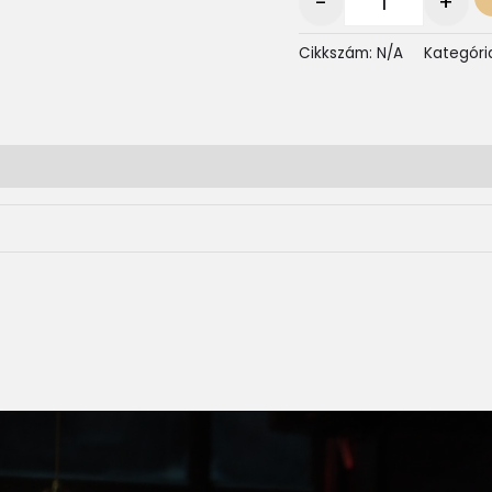
-
+
Cikkszám:
N/A
Kategóri