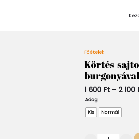
Kez
Főételek
Quantity
Körtés-sajto
burgonyáva
1 600
Ft
–
2 100
Adag
Kis
Normál