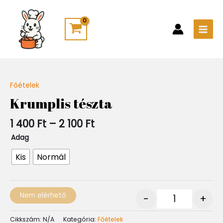
Skip
Main
to
Men
content
Ártartomány:
Főételek
Quantity
1
Krumplis tészta
400 Ft
-
1 400
Ft
–
2 100
Ft
2
100 Ft
Adag
Kis
Normál
Nem elérhető
-
+
Cikkszám:
N/A
Kategória:
Főételek