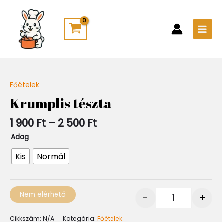
Skip
Main
to
Men
content
Ártartomány:
Főételek
Quantity
1
Krumplis tészta
900 Ft
-
1 900
Ft
–
2 500
Ft
2
500 Ft
Adag
Kis
Normál
Nem elérhető
-
+
Cikkszám:
N/A
Kategória:
Főételek