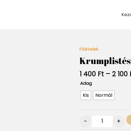
Kez
Főételek
Quantity
Krumplistés
1 400
Ft
–
2 100
Adag
Kis
Normál
-
+