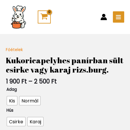
Skip
Main
to
Men
content
Ártartomány:
Főételek
Quantity
1
Kukoricapelyhes panírban sült
900 Ft
csirke vagy karaj rizs.burg.
-
2
500 Ft
1 900
Ft
–
2 500
Ft
Adag
Kis
Normál
Hús
Csirke
Karaj