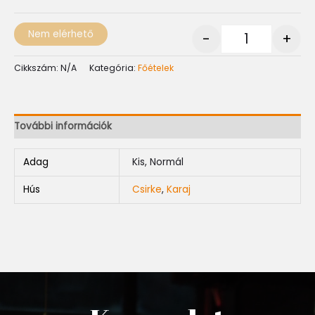
Nem elérhető
-
+
Cikkszám:
N/A
Kategória:
Főételek
További információk
Adag
Kis, Normál
Hús
Csirke
,
Karaj