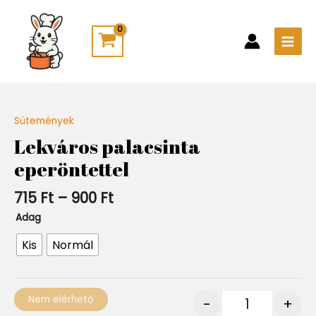
Skip
Main
to
Men
content
Ártartomány:
Sütemények
Quantity
715 Ft
Lekváros palacsinta
-
eperöntettel
900 Ft
715
Ft
–
900
Ft
Adag
Kis
Normál
Nem elérhető
-
+