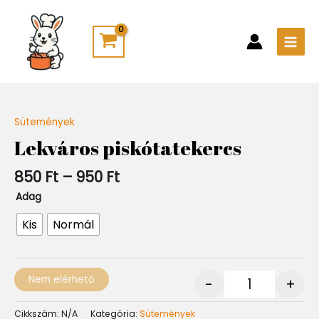
Skip
Main
to
Men
content
Ártartomány:
Sütemények
Quantity
850 Ft
Lekváros piskótatekercs
-
950 Ft
850
Ft
–
950
Ft
Adag
Kis
Normál
Nem elérhető
-
+
Cikkszám:
N/A
Kategória:
Sütemények