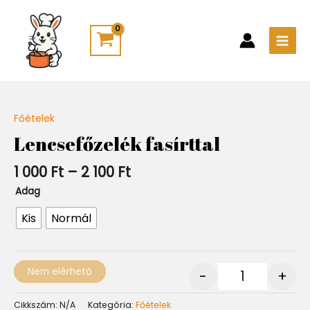
Skip
Main
to
Men
content
Ártartomány:
Főételek
Quantity
1
Lencsefőzelék fasírttal
000 Ft
-
1 000
Ft
–
2 100
Ft
2
100 Ft
Adag
Kis
Normál
Nem elérhető
-
+
Cikkszám:
N/A
Kategória:
Főételek