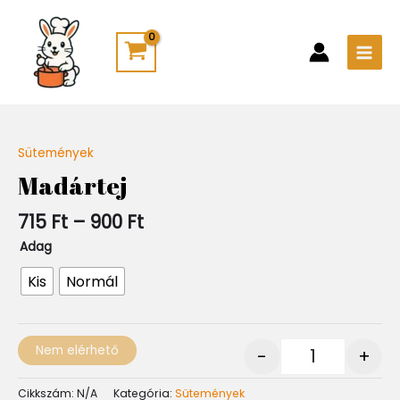
Skip
Main
to
Men
content
Ártartomány:
Sütemények
Quantity
715 Ft
Madártej
-
900 Ft
715
Ft
–
900
Ft
Adag
Kis
Normál
Nem elérhető
-
+
Cikkszám:
N/A
Kategória:
Sütemények