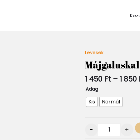
Kez
Levesek
Quantity
Májgaluskal
1 450
Ft
–
1 850
Adag
Kis
Normál
-
+