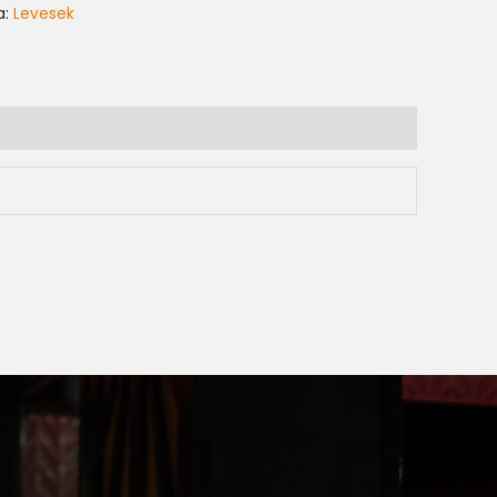
a:
Levesek