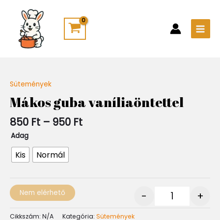
Skip
Main
to
Men
content
Ártartomány:
Sütemények
Quantity
850 Ft
Mákos guba vaníliaöntettel
-
950 Ft
850
Ft
–
950
Ft
Adag
Kis
Normál
Nem elérhető
-
+
Cikkszám:
N/A
Kategória:
Sütemények