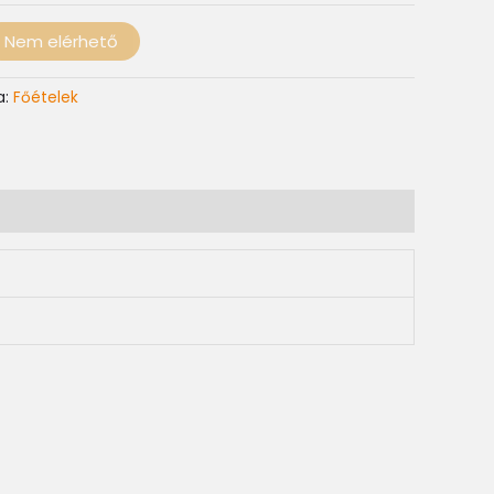
Nem elérhető
a:
Főételek