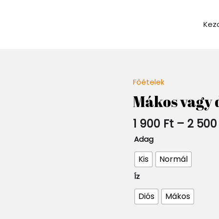
Kez
Főételek
Quantity
Mákos vagy d
1 900
Ft
–
2 50
Adag
Kis
Normál
Íz
Diós
Mákos