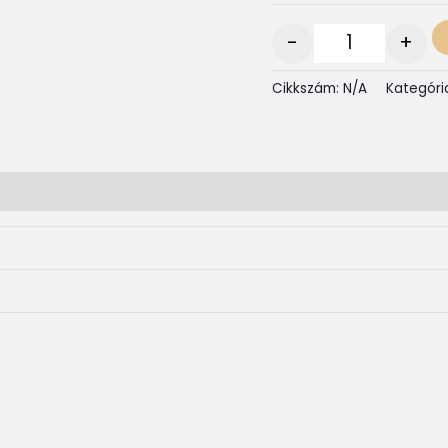
-
+
Cikkszám:
N/A
Kategóri