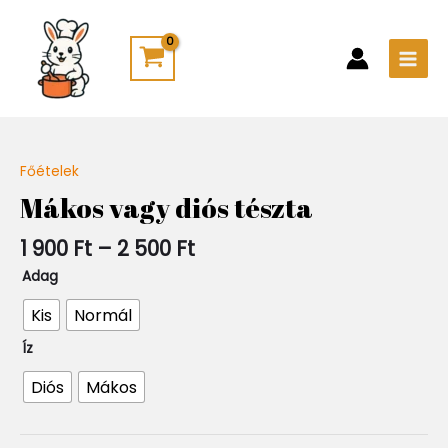
Skip
Main
to
Men
content
Ártartomány:
Főételek
Quantity
1
Mákos vagy diós tészta
900 Ft
-
1 900
Ft
–
2 500
Ft
2
500 Ft
Adag
Kis
Normál
Íz
Diós
Mákos