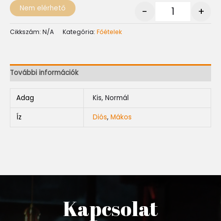
Nem elérhető
-
+
Cikkszám:
N/A
Kategória:
Főételek
További információk
Adag
Kis, Normál
Íz
Diós
,
Mákos
Kapcsolat