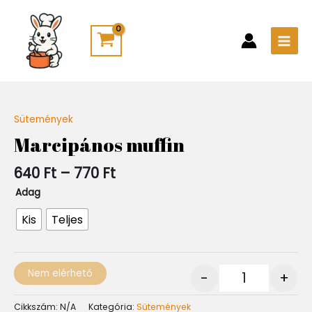
Skip
Main
to
Men
content
Ártartomány:
Sütemények
Quantity
640 Ft
Marcipános muffin
-
770 Ft
640
Ft
–
770
Ft
Adag
Kis
Teljes
Nem elérhető
-
+
Cikkszám:
N/A
Kategória:
Sütemények