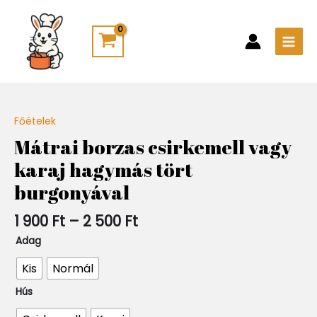
Skip
Main
to
Men
content
Ártartomány:
Főételek
Quantity
1
Mátrai borzas csirkemell vagy
900 Ft
karaj hagymás tört
-
2
burgonyával
500 Ft
1 900
Ft
–
2 500
Ft
Adag
Kis
Normál
Hús