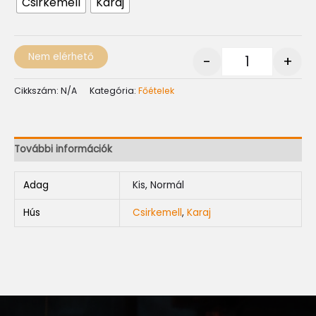
Csirkemell
Karaj
Nem elérhető
-
+
Cikkszám:
N/A
Kategória:
Főételek
További információk
Adag
Kis, Normál
Hús
Csirkemell
,
Karaj