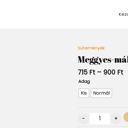
Kez
Á
Sütemények
Quantity
7
Meggyes-mák
-
9
715
Ft
–
900
Ft
Adag
Kis
Normál
-
+