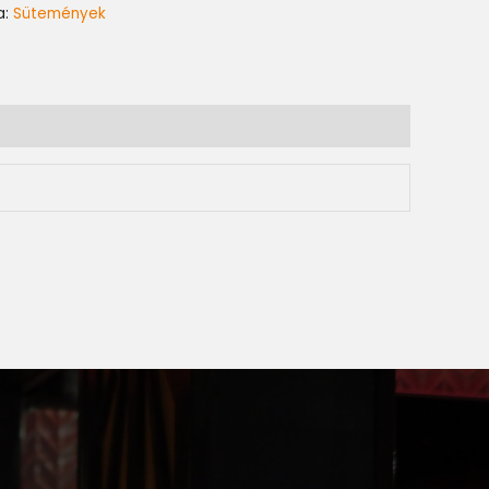
a:
Sütemények