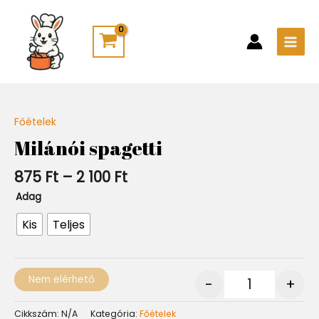
Skip
Main
to
Men
content
Ártartomány:
Főételek
Quantity
875 Ft
Milánói spagetti
-
2
875
Ft
–
2 100
Ft
100 Ft
Adag
Kis
Teljes
Nem elérhető
-
+
Cikkszám:
N/A
Kategória:
Főételek