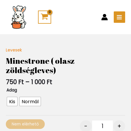
Skip
Main
to
Men
content
Ártartomány:
Levesek
Quantity
750 Ft
Minestrone ( olasz
-
zöldségleves)
1
000 Ft
750
Ft
–
1 000
Ft
Adag
Kis
Normál
Nem elérhető
-
+