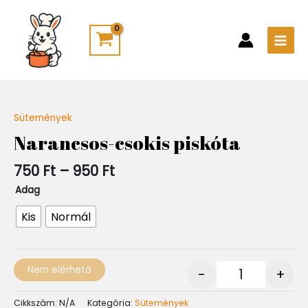
Skip
Main
to
Men
content
Ártartomány:
Sütemények
Quantity
750 Ft
Narancsos-csokis piskóta
-
950 Ft
750
Ft
–
950
Ft
Adag
Kis
Normál
Nem elérhető
-
+
Cikkszám:
N/A
Kategória:
Sütemények