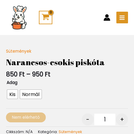
Skip
Main
to
Men
content
Ártartomány:
Sütemények
Quantity
850 Ft
Narancsos-csokis piskóta
-
950 Ft
850
Ft
–
950
Ft
Adag
Kis
Normál
Nem elérhető
-
+
Cikkszám:
N/A
Kategória:
Sütemények