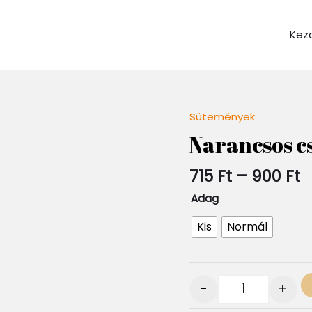
Kez
Á
Sütemények
Quantity
7
Narancsos c
-
9
715
Ft
–
900
Ft
Adag
Kis
Normál
-
+