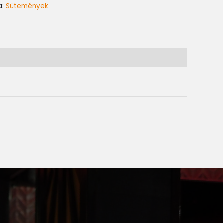
a:
Sütemények