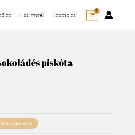
dőlap
Heti menü
Kapcsolat
rtartomány:
15 Ft
sokoládés piskóta
00 Ft
Nem elérhető