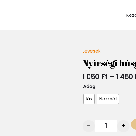
Kez
Levesek
Quantity
Nyírségi hús
1 050
Ft
–
1 450
Adag
Kis
Normál
-
+