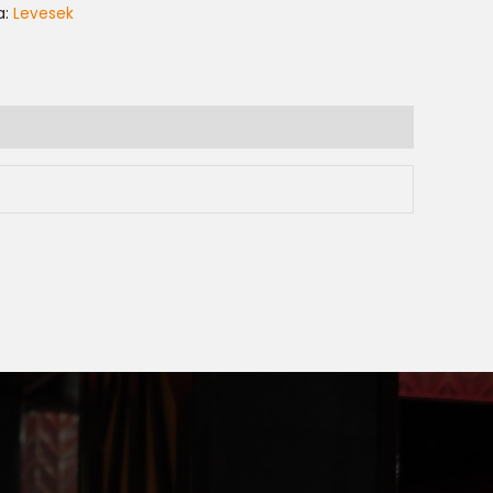
a:
Levesek