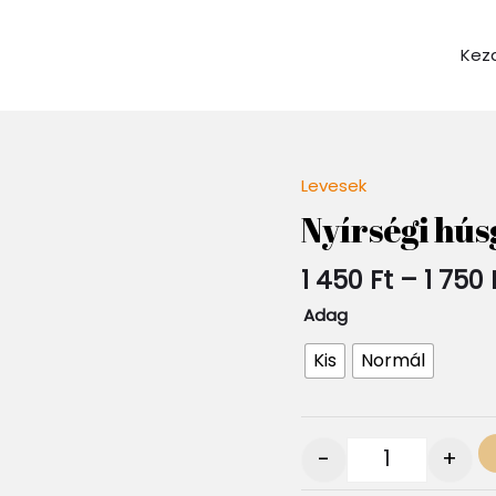
Kez
Levesek
Quantity
Nyírségi hús
1 450
Ft
–
1 750
Adag
Kis
Normál
-
+