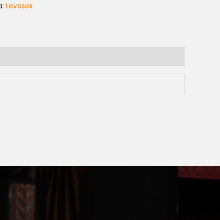
a:
Levesek