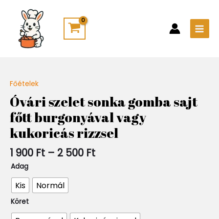
Skip
Main
to
Men
content
Ártartomány:
Főételek
Quantity
1
Óvári szelet sonka gomba sajt
900 Ft
főtt burgonyával vagy
-
2
kukoricás rizzsel
500 Ft
1 900
Ft
–
2 500
Ft
Adag
Kis
Normál
Köret