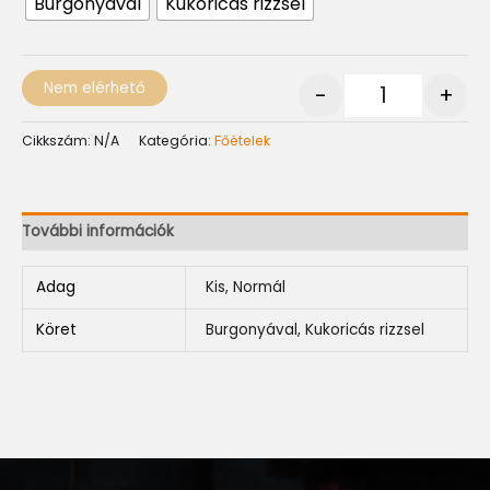
Burgonyával
Kukoricás rizzsel
Nem elérhető
-
+
Cikkszám:
N/A
Kategória:
Főételek
További információk
Adag
Kis, Normál
Köret
Burgonyával, Kukoricás rizzsel