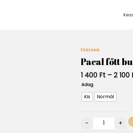
Kez
Főételek
Quantity
Pacal főtt b
1 400
Ft
–
2 100
Adag
Kis
Normál
-
+