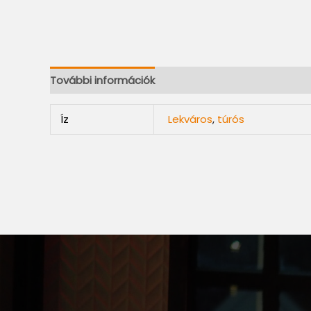
További információk
Íz
Lekváros
,
túrós