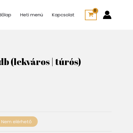
dőlap
Heti menü
Kapcsolat
db (lekváros | túrós)
Nem elérhető