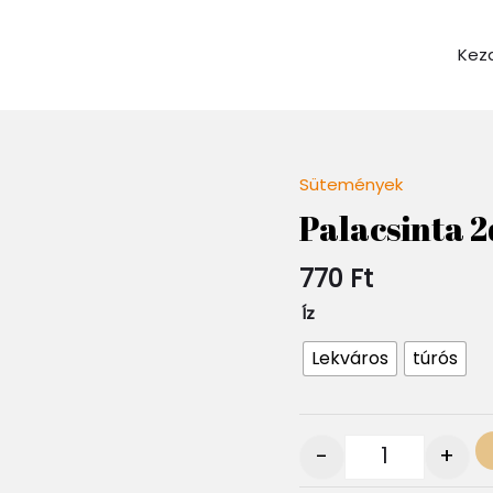
Kez
Sütemények
Quantity
Palacsinta 2
770
Ft
Íz
Lekváros
túrós
-
+