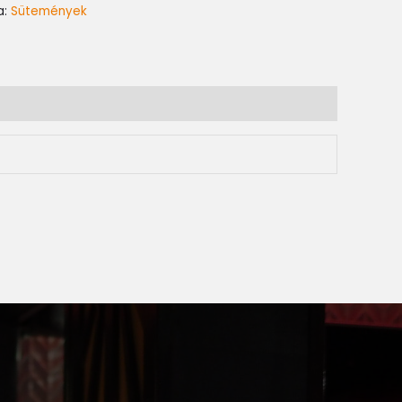
a:
Sütemények