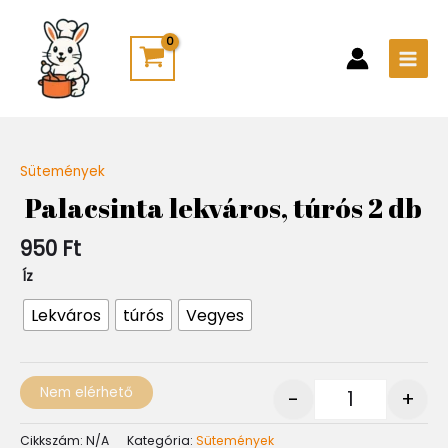
Skip
Main
to
Men
content
Sütemények
Quantity
Palacsinta lekváros, túrós 2 db
950
Ft
Íz
Lekváros
túrós
Vegyes
Nem elérhető
-
+
Cikkszám:
N/A
Kategória:
Sütemények