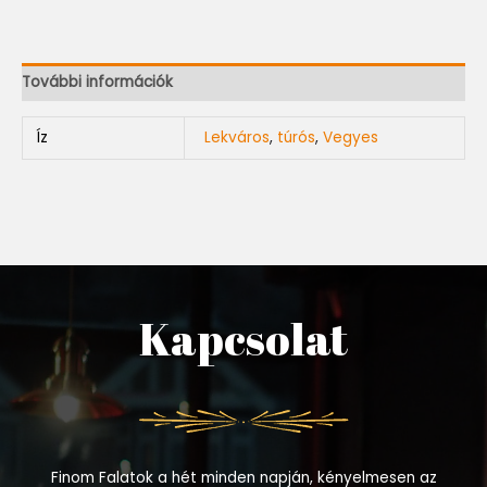
További információk
Íz
Lekváros
,
túrós
,
Vegyes
Kapcsolat
Finom Falatok a hét minden napján, kényelmesen az